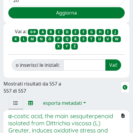
Vai a:
0-9
A
B
C
D
E
F
G
H
I
J
K
L
M
N
O
P
Q
R
S
T
U
V
W
X
Y
Z
o inserisci le iniziali:
Mostrati risultati da 557 a
557 di 557
esporta metadati
α‐costic acid, the main sesquiterpenoid
isolated from Dittrichia viscosa (L)
Greuter, induces oxidative stress and