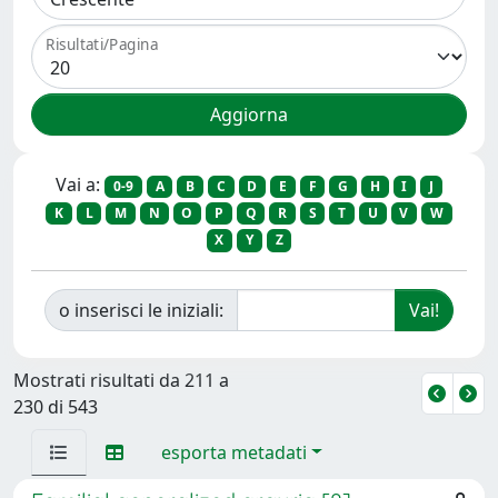
Risultati/Pagina
Vai a:
0-9
A
B
C
D
E
F
G
H
I
J
K
L
M
N
O
P
Q
R
S
T
U
V
W
X
Y
Z
o inserisci le iniziali:
Mostrati risultati da 211 a
230 di 543
esporta metadati