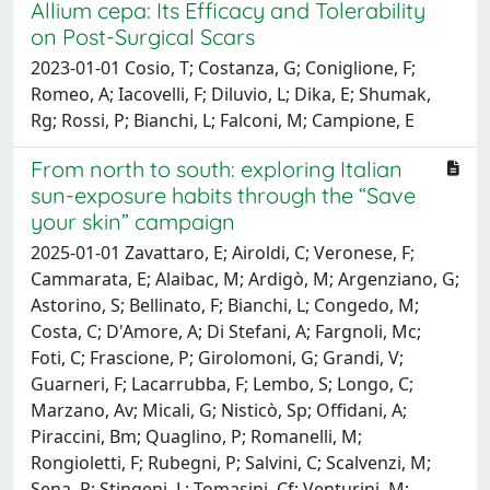
Allium cepa: Its Efficacy and Tolerability
on Post-Surgical Scars
2023-01-01 Cosio, T; Costanza, G; Coniglione, F;
Romeo, A; Iacovelli, F; Diluvio, L; Dika, E; Shumak,
Rg; Rossi, P; Bianchi, L; Falconi, M; Campione, E
From north to south: exploring Italian
sun-exposure habits through the “Save
your skin” campaign
2025-01-01 Zavattaro, E; Airoldi, C; Veronese, F;
Cammarata, E; Alaibac, M; Ardigò, M; Argenziano, G;
Astorino, S; Bellinato, F; Bianchi, L; Congedo, M;
Costa, C; D'Amore, A; Di Stefani, A; Fargnoli, Mc;
Foti, C; Frascione, P; Girolomoni, G; Grandi, V;
Guarneri, F; Lacarrubba, F; Lembo, S; Longo, C;
Marzano, Av; Micali, G; Nisticò, Sp; Offidani, A;
Piraccini, Bm; Quaglino, P; Romanelli, M;
Rongioletti, F; Rubegni, P; Salvini, C; Scalvenzi, M;
Sena, P; Stingeni, L; Tomasini, Cf; Venturini, M;