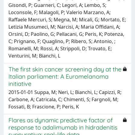
Gisondi, P; Guarneri, C; Legori, A; Lembo, S;
Loconsole, F; Malagoli, P; Valerio Marzano, A;
Raffaele Mercuri, S; Megna, M; Micali, G; Mortato, E;
Letizia Musumeci, M; Narcisi, A; Maria Offidani, A;
Orsini, D; Paolino, G; Pellacani, G; Peris, K; Potenza,
C; Prignano, F; Quaglino, P; Ribero, S; Antonio, ;
Romanelli, M; Rossi, A; Strippoli, D; Trovato, E;
Venturini, M; Bianchi, L
The first skin cancer screening day at the
Italian parliament: A Euromelanoma
initiative
2015-01-01 Suppa, M; Neri, L; Bianchi, L; Capizzi, R;
Carbone, A; Catricala, C; Chimenti, S; Fargnoli, M;
Fossati, B; Frascione, P; Peris, K
Flares as dynamic predictive factor of
response to adalimumab in hidradenitis
suppurativa: real-life data