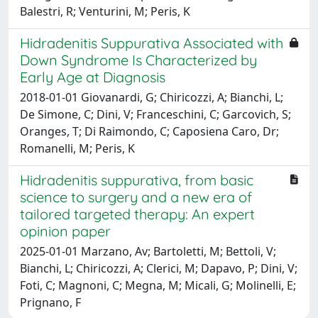
Balestri, R; Venturini, M; Peris, K
Hidradenitis Suppurativa Associated with
Down Syndrome Is Characterized by
Early Age at Diagnosis
2018-01-01 Giovanardi, G; Chiricozzi, A; Bianchi, L;
De Simone, C; Dini, V; Franceschini, C; Garcovich, S;
Oranges, T; Di Raimondo, C; Caposiena Caro, Dr;
Romanelli, M; Peris, K
Hidradenitis suppurativa, from basic
science to surgery and a new era of
tailored targeted therapy: An expert
opinion paper
2025-01-01 Marzano, Av; Bartoletti, M; Bettoli, V;
Bianchi, L; Chiricozzi, A; Clerici, M; Dapavo, P; Dini, V;
Foti, C; Magnoni, C; Megna, M; Micali, G; Molinelli, E;
Prignano, F