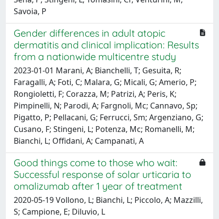
Savoia, P
Gender differences in adult atopic
dermatitis and clinical implication: Results
from a nationwide multicentre study
2023-01-01 Marani, A; Bianchelli, T; Gesuita, R;
Faragalli, A; Foti, C; Malara, G; Micali, G; Amerio, P;
Rongioletti, F; Corazza, M; Patrizi, A; Peris, K;
Pimpinelli, N; Parodi, A; Fargnoli, Mc; Cannavo, Sp;
Pigatto, P; Pellacani, G; Ferrucci, Sm; Argenziano, G;
Cusano, F; Stingeni, L; Potenza, Mc; Romanelli, M;
Bianchi, L; Offidani, A; Campanati, A
Good things come to those who wait:
Successful response of solar urticaria to
omalizumab after 1 year of treatment
2020-05-19 Vollono, L; Bianchi, L; Piccolo, A; Mazzilli,
S; Campione, E; Diluvio, L