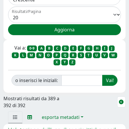
Risultati/Pagina
Vai a:
0-9
A
B
C
D
E
F
G
H
I
J
K
L
M
N
O
P
Q
R
S
T
U
V
W
X
Y
Z
o inserisci le iniziali:
Mostrati risultati da 389 a
392 di 392
esporta metadati