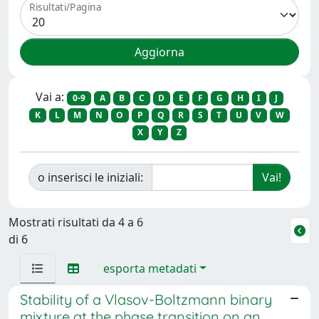
Risultati/Pagina
Vai a:
0-9
A
B
C
D
E
F
G
H
I
J
K
L
M
N
O
P
Q
R
S
T
U
V
W
X
Y
Z
o inserisci le iniziali:
Mostrati risultati da 4 a 6
di 6
esporta metadati
Stability of a Vlasov-Boltzmann binary
mixture at the phase transition on an