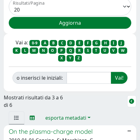
Risultati/Pagina
Vai a:
0-9
A
B
C
D
E
F
G
H
I
J
K
L
M
N
O
P
Q
R
S
T
U
V
W
X
Y
Z
o inserisci le iniziali:
Mostrati risultati da 3 a 6
di 6
esporta metadati
On the plasma-charge model