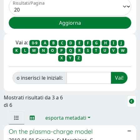
Risultati/Pagina
Vai a:
0-9
A
B
C
D
E
F
G
H
I
J
K
L
M
N
O
P
Q
R
S
T
U
V
W
X
Y
Z
o inserisci le iniziali:
Mostrati risultati da 3 a 6
di 6
esporta metadati
On the plasma-charge model