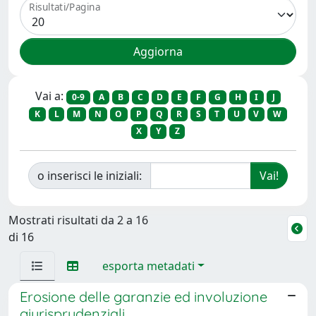
Risultati/Pagina
Vai a:
0-9
A
B
C
D
E
F
G
H
I
J
K
L
M
N
O
P
Q
R
S
T
U
V
W
X
Y
Z
o inserisci le iniziali:
Mostrati risultati da 2 a 16
di 16
esporta metadati
Erosione delle garanzie ed involuzione
giurisprudenziali