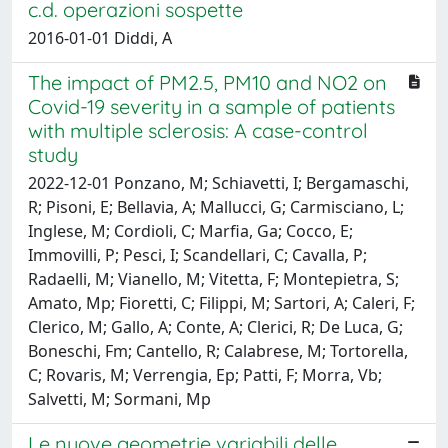
c.d. operazioni sospette
2016-01-01 Diddi, A
The impact of PM2.5, PM10 and NO2 on
Covid-19 severity in a sample of patients
with multiple sclerosis: A case-control
study
2022-12-01 Ponzano, M; Schiavetti, I; Bergamaschi,
R; Pisoni, E; Bellavia, A; Mallucci, G; Carmisciano, L;
Inglese, M; Cordioli, C; Marfia, Ga; Cocco, E;
Immovilli, P; Pesci, I; Scandellari, C; Cavalla, P;
Radaelli, M; Vianello, M; Vitetta, F; Montepietra, S;
Amato, Mp; Fioretti, C; Filippi, M; Sartori, A; Caleri, F;
Clerico, M; Gallo, A; Conte, A; Clerici, R; De Luca, G;
Boneschi, Fm; Cantello, R; Calabrese, M; Tortorella,
C; Rovaris, M; Verrengia, Ep; Patti, F; Morra, Vb;
Salvetti, M; Sormani, Mp
Le nuove geometrie variabili delle