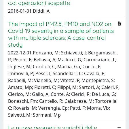
c.d. operazioni sospette
2016-01-01 Diddi, A
The impact of PM2.5, PM10 and NO2 on
Covid-19 severity in a sample of patients
with multiple sclerosis: A case-control
study
2022-12-01 Ponzano, M; Schiavetti, I; Bergamaschi,
R; Pisoni, E; Bellavia, A; Mallucci, G; Carmisciano, L;
Inglese, M; Cordioli, C; Marfia, Ga; Cocco, E;
Immovilli, P; Pesci, I; Scandellari, C; Cavalla, P;
Radaelli, M; Vianello, M; Vitetta, F; Montepietra, S;
Amato, Mp; Fioretti, C; Filippi, M; Sartori, A; Caleri, F;
Clerico, M; Gallo, A; Conte, A; Clerici, R; De Luca, G;
Boneschi, Fm; Cantello, R; Calabrese, M; Tortorella,
C; Rovaris, M; Verrengia, Ep; Patti, F; Morra, Vb;
Salvetti, M; Sormani, Mp
Le nuove geometrie variabili delle