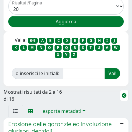
Risultati/Pagina
Vai a:
0-9
A
B
C
D
E
F
G
H
I
J
K
L
M
N
O
P
Q
R
S
T
U
V
W
X
Y
Z
o inserisci le iniziali:
Mostrati risultati da 2 a 16
di 16
esporta metadati
Erosione delle garanzie ed involuzione
giurisprudenziali